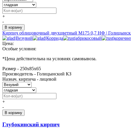
+
-
Кирпич облицовочный двухцветный М175 0,7 НФ | Голицынск
Цена:
Особые условия:
*
Цена действительна на условиях самовывоза.
Размер - 250х85х65
Производитель - Голицынский КЗ
Назнач. кирпича - лицевой
+
-
Глубокинский кирпич