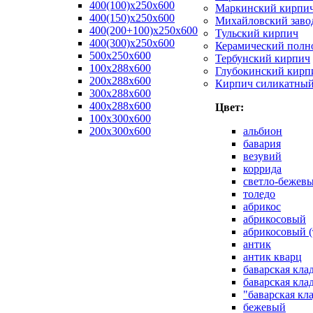
400(100)x250x600
Маркинский кирпи
400(150)x250x600
Михайловский заво
400(200+100)x250x600
Тульский кирпич
400(300)x250x600
Керамический полн
500x250x600
Тербунский кирпич
100x288x600
Глубокинский кирп
200x288x600
Кирпич силикатны
300x288x600
400x288x600
Цвет:
100х300х600
200х300х600
альбион
бавария
везувий
коррида
светло-бежев
толедо
абрикос
абрикосовый
абрикосовый (
антик
антик кварц
баварская кла
баварская кла
"баварская кл
бежевый