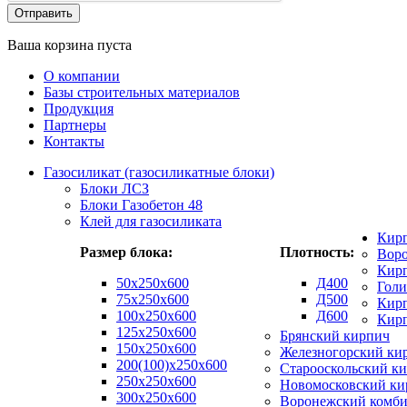
Ваша корзина пуста
О компании
Базы строительных материалов
Продукция
Партнеры
Контакты
Газосиликат (газосиликатные блоки)
Блоки ЛСЗ
Блоки Газобетон 48
Клей для газосиликата
Кир
Размер блока:
Плотность:
Вор
Кирп
50х250х600
Д400
Гол
75x250x600
Д500
Кирп
100x250x600
Д600
Кир
125x250x600
Брянский кирпич
150x250x600
Железногорский ки
200(100)x250x600
Старооскольский к
250x250x600
Новомосковский ки
300x250x600
Воронежский комби