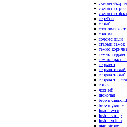
светлый/корич
светлый с роз
светлый с фас
серебро
серый
слоновая кост
солома
соломенный
старый-замок
темно-коричн
темно-террак
темно красны
терракот
терракотовый
терракотовый
терракот свет
топаз
черный
шоколад
brown diamond
brown granite
fusion even
fusion strong
fusion velour
mars strong