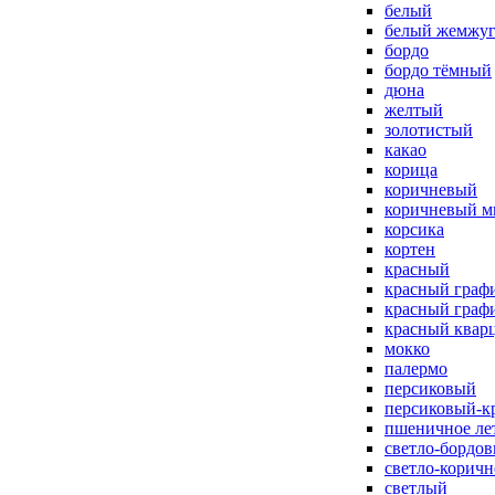
белый
белый жемжу
бордо
бордо тёмный
дюна
желтый
золотистый
какао
корица
коричневый
коричневый м
корсика
кортен
красный
красный граф
красный граф
красный квар
мокко
палермо
персиковый
персиковый-к
пшеничное ле
светло-бордо
светло-корич
светлый