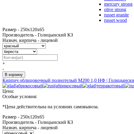
mercury strong
olive strong
russet granite
russet wood
Размер - 250х120х65
Производитель - Голицынский КЗ
Назнач. кирпича - лицевой
+
-
Кирпич облицовочный полнотелый М200 1,0 НФ | Голицынск
Цена:
Особые условия:
*
Цена действительна на условиях самовывоза.
Размер - 250х120х65
Производитель - Голицынский КЗ
Назнач. кирпича - лицевой