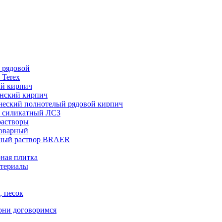
 рядовой
 Terex
ий кирпич
нский кирпич
ческий полнотелый рядовой кирпич
 силикатный ЛСЗ
растворы
товарный
ный раствор BRAER
ная плитка
териалы
, песок