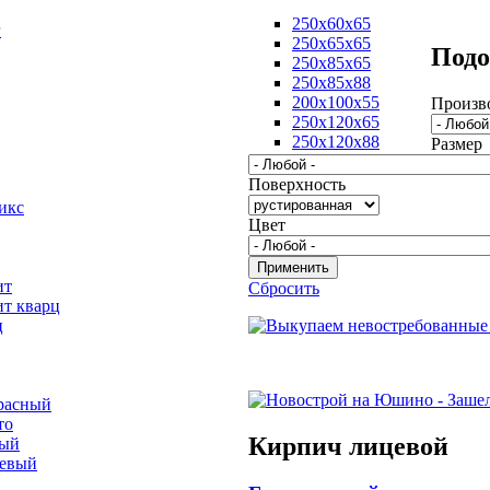
250х60х65
г
250х65х65
Подо
250х85х65
250х85х88
200х100х55
Произв
250х120х65
250х120х88
Размер
Поверхность
икс
Цвет
ит
Сбросить
ит кварц
ц
расный
то
Кирпич лицевой
вый
невый