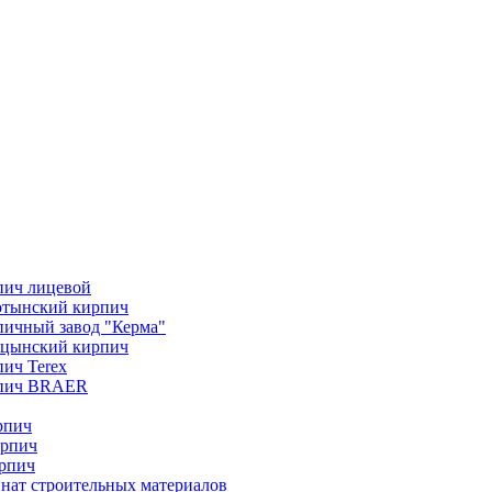
пич лицевой
отынский кирпич
ичный завод "Керма"
ицынский кирпич
ич Terex
пич BRAER
рпич
ирпич
рпич
нат строительных материалов