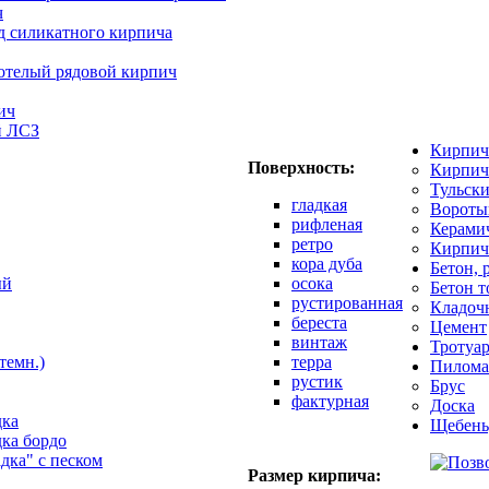
ч
д силикатного кирпича
отелый рядовой кирпич
ич
й ЛСЗ
Кирпич
Поверхность:
Кирпич
Тульск
гладкая
Вороты
рифленая
Керами
ретро
Кирпич
кора дуба
Бетон, 
ый
осока
Бетон 
рустированная
Кладоч
береста
Цемент
винтаж
Тротуар
темн.)
терра
Пилома
рустик
Брус
фактурная
Доска
дка
Щебень
дка бордо
адка" с песком
Размер кирпича: