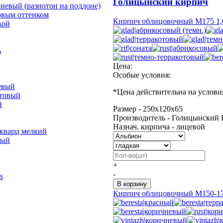
Голицынский кирпич
невый (разнотон на поддоне)
овым оттенком
Кирпич облицовочный М175 1,
кой
ь
Цена:
Особые условия:
евый
*
Цена действительна на услови
отовый
й
Размер - 250х120х65
Производитель - Голицынский 
Назнач. кирпича - лицевой
 кварц мелкий
лый
+
-
s
Кирпич облицовочный М150-17