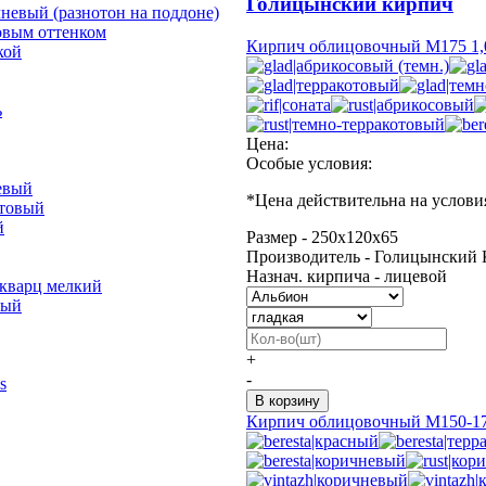
Голицынский кирпич
невый (разнотон на поддоне)
овым оттенком
Кирпич облицовочный М175 1,
кой
ь
Цена:
Особые условия:
евый
*
Цена действительна на услови
отовый
й
Размер - 250х120х65
Производитель - Голицынский 
Назнач. кирпича - лицевой
 кварц мелкий
лый
+
-
s
Кирпич облицовочный М150-17