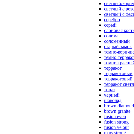
светлый/корич
светлый с роз
светлый с фас
серебро
серый
слоновая кост
солома
соломенный
старый-замок
темно-коричн
темно-террак
темно красны
терракот
терракотовый
терракотовый
терракот свет
топаз
черный
шоколад
brown diamond
brown granite
fusion even
fusion strong
fusion velour
mars strong