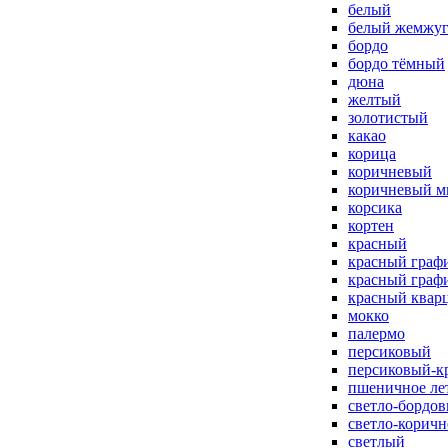
белый
белый жемжу
бордо
бордо тёмный
дюна
желтый
золотистый
какао
корица
коричневый
коричневый м
корсика
кортен
красный
красный граф
красный граф
красный квар
мокко
палермо
персиковый
персиковый-к
пшеничное ле
светло-бордо
светло-корич
светлый