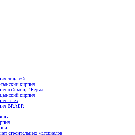
пич лицевой
отынский кирпич
ичный завод "Керма"
ицынский кирпич
ич Terex
пич BRAER
рпич
ирпич
рпич
нат строительных материалов