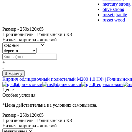
mercury strong
olive strong
russet granite
russet wood
Размер - 250х120х65
Производитель - Голицынский КЗ
Назнач. кирпича - лицевой
+
-
Кирпич облицовочный полнотелый М200 1,0 НФ | Голицынск
Цена:
Особые условия:
*
Цена действительна на условиях самовывоза.
Размер - 250х120х65
Производитель - Голицынский КЗ
Назнач. кирпича - лицевой