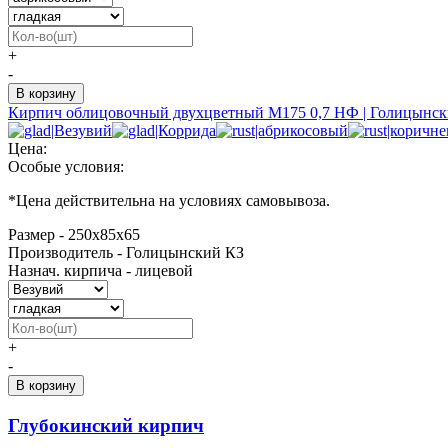
+
-
Кирпич облицовочный двухцветный М175 0,7 НФ | Голицынск
Цена:
Особые условия:
*
Цена действительна на условиях самовывоза.
Размер - 250х85х65
Производитель - Голицынский КЗ
Назнач. кирпича - лицевой
+
-
Глубокинский кирпич