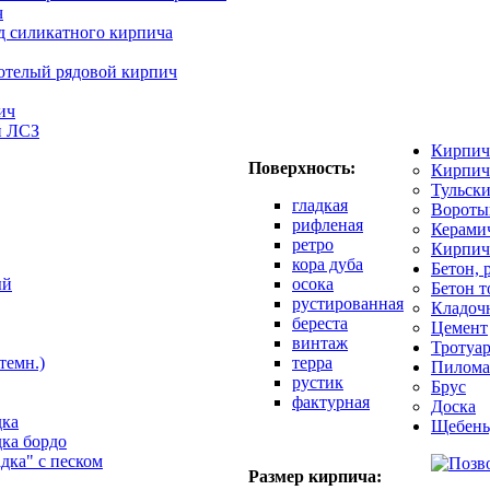
ч
д силикатного кирпича
отелый рядовой кирпич
ич
й ЛСЗ
Кирпич
Поверхность:
Кирпич
Тульск
гладкая
Вороты
рифленая
Керами
ретро
Кирпич
кора дуба
Бетон, 
ый
осока
Бетон 
рустированная
Кладоч
береста
Цемент
винтаж
Тротуар
темн.)
терра
Пилома
рустик
Брус
фактурная
Доска
дка
Щебень
дка бордо
адка" с песком
Размер кирпича: