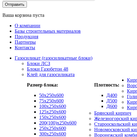
Ваша корзина пуста
О компании
Базы строительных материалов
Продукция
Партнеры
Контакты
Газосиликат (газосиликатные блоки)
Блоки ЛСЗ
Блоки Газобетон 48
Клей для газосиликата
Кир
Размер блока:
Плотность:
Вор
Кирп
50х250х600
Д400
Гол
75x250x600
Д500
Кирп
100x250x600
Д600
Кир
125x250x600
Брянский кирпич
150x250x600
Железногорский ки
200(100)x250x600
Старооскольский к
250x250x600
Новомосковский ки
300x250x600
Воронежский комби