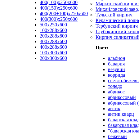
400(100)x250x600
Маркинский кирпи
400(150)x250x600
Михайловский заво
400(200+100)x250x600
Тульский кирпич
400(300)x250x600
Керамический полн
500x250x600
Тербунский кирпич
100x288x600
Глубокинский кирп
200x288x600
Кирпич силикатны
300x288x600
400x288x600
Цвет:
100х300х600
200х300х600
альбион
бавария
везувий
коррида
светло-бежев
толедо
абрикос
абрикосовый
абрикосовый (
антик
антик кварц
баварская кла
баварская кла
"баварская кл
бежевый