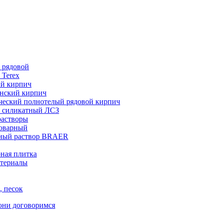
 рядовой
 Terex
ий кирпич
нский кирпич
ческий полнотелый рядовой кирпич
 силикатный ЛСЗ
растворы
товарный
ный раствор BRAER
ная плитка
териалы
, песок