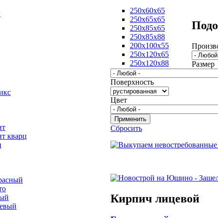
250х60х65
г
250х65х65
Подо
250х85х65
250х85х88
200х100х55
Произв
250х120х65
250х120х88
Размер
Поверхность
икс
Цвет
ит
Сбросить
ит кварц
ц
расный
то
Кирпич лицевой
вый
невый