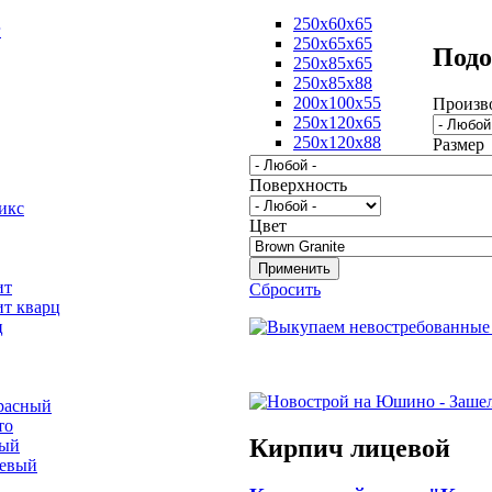
250х60х65
г
250х65х65
Подо
250х85х65
250х85х88
200х100х55
Произв
250х120х65
250х120х88
Размер
Поверхность
икс
Цвет
ит
Сбросить
ит кварц
ц
расный
то
Кирпич лицевой
вый
невый