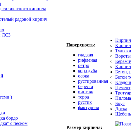
ч
д силикатного кирпича
отелый рядовой кирпич
ич
й ЛСЗ
Кирпич
Поверхность:
Кирпич
Тульск
гладкая
Вороты
рифленая
Керами
ретро
Кирпич
кора дуба
Бетон, 
ый
осока
Бетон 
рустированная
Кладоч
береста
Цемент
винтаж
Тротуар
темн.)
терра
Пилома
рустик
Брус
фактурная
Доска
дка
Щебень
дка бордо
адка" с песком
Размер кирпича: