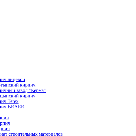
пич лицевой
отынский кирпич
ичный завод "Керма"
ицынский кирпич
ич Terex
пич BRAER
рпич
ирпич
рпич
нат строительных материалов