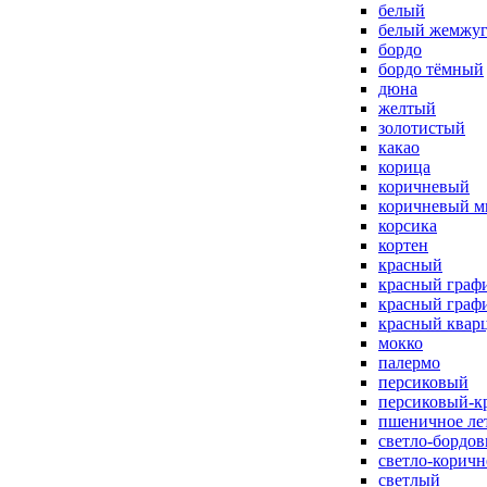
белый
белый жемжу
бордо
бордо тёмный
дюна
желтый
золотистый
какао
корица
коричневый
коричневый м
корсика
кортен
красный
красный граф
красный граф
красный квар
мокко
палермо
персиковый
персиковый-к
пшеничное ле
светло-бордо
светло-корич
светлый