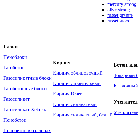
mercury strong
olive strong
russet granite
russet wood
Блоки
Пеноблоки
Кирпич
Бетон, кл
Газобетон
Кирпич облицовочный
Товарный 
Газосиликатные блоки
Кирпич строительный
Кладочный
Газобетонные блоки
Кирпич Braer
Газосиликат
Утеплител
Кирпич силикатный
Газосиликат Хебель
Утеплите
Кирпич силикатный, белый
Пенобетон
Пенобетон в баллонах