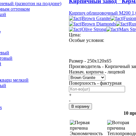
Кирпичный завод "Керм
невый (разнотон на поддоне)
овым оттенком
Кирпич облицовочный М200 1,
кой
ь
Цена:
Особые условия:
евый
отовый
Размер - 250х120х65
й
Производитель - Кирпичный за
Назнач. кирпича - лицевой
 кварц мелкий
Поверхность - фактурная
лый
+
-
s
10 пр
Экономичность
Теплопровод