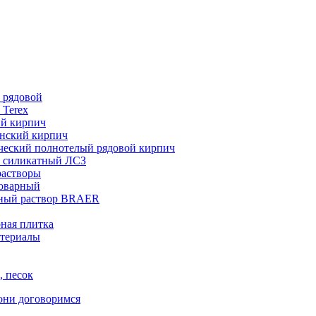
 рядовой
 Terex
ий кирпич
нский кирпич
ческий полнотелый рядовой кирпич
 силикатный ЛСЗ
растворы
товарный
ный раствор BRAER
ная плитка
териалы
, песок