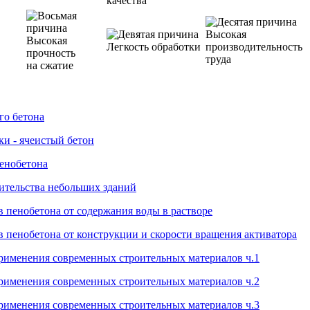
качества
Высокая
Высокая
Легкость обработки
производительность
прочность
труда
на сжатие
го бетона
ки - ячеистый бетон
пенобетона
ительства небольших зданий
в пенобетона от содержания воды в растворе
в пенобетона от конструкции и скорости вращения активатора
рименения современных строительных материалов ч.1
рименения современных строительных материалов ч.2
рименения современных строительных материалов ч.3