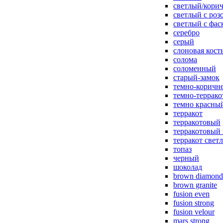
светлый/корич
светлый с роз
светлый с фас
серебро
серый
слоновая кост
солома
соломенный
старый-замок
темно-коричн
темно-террак
темно красны
терракот
терракотовый
терракотовый
терракот свет
топаз
черный
шоколад
brown diamond
brown granite
fusion even
fusion strong
fusion velour
mars strong