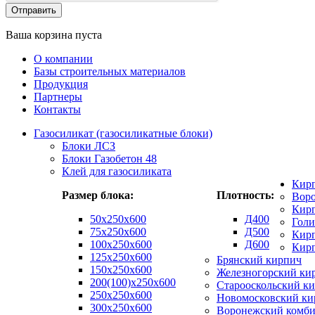
Ваша корзина пуста
О компании
Базы строительных материалов
Продукция
Партнеры
Контакты
Газосиликат (газосиликатные блоки)
Блоки ЛСЗ
Блоки Газобетон 48
Клей для газосиликата
Кир
Размер блока:
Плотность:
Вор
Кирп
50х250х600
Д400
Гол
75x250x600
Д500
Кирп
100x250x600
Д600
Кир
125x250x600
Брянский кирпич
150x250x600
Железногорский ки
200(100)x250x600
Старооскольский к
250x250x600
Новомосковский ки
300x250x600
Воронежский комби