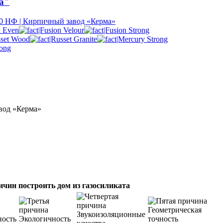
а"
0 НФ | Кирпичный завод «Керма»
вод «Керма»
ичин построить дом из газосиликата
Геометрическая
Звукоизоляционные
ность
Экологичность
точность