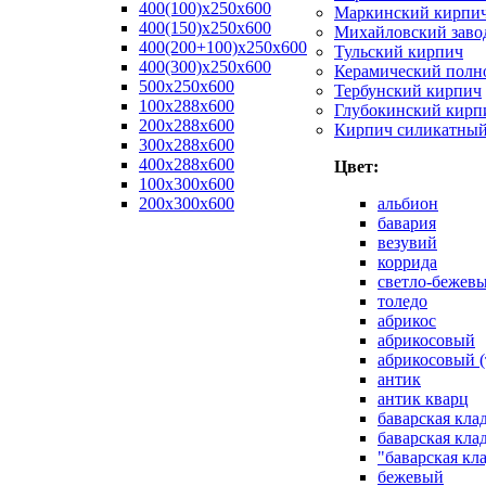
400(100)x250x600
Маркинский кирпи
400(150)x250x600
Михайловский заво
400(200+100)x250x600
Тульский кирпич
400(300)x250x600
Керамический полн
500x250x600
Тербунский кирпич
100x288x600
Глубокинский кирп
200x288x600
Кирпич силикатны
300x288x600
400x288x600
Цвет:
100х300х600
200х300х600
альбион
бавария
везувий
коррида
светло-бежев
толедо
абрикос
абрикосовый
абрикосовый (
антик
антик кварц
баварская кла
баварская кла
"баварская кл
бежевый