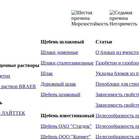
Морозостойкость
Негорючесть
Щебень шлаковый
Статьи
Шлаки доменные
О блоках из ячеисто
Шлаки сталеплавильные
Газобетон и газобло
адочные растворы
Шлак
Укладка блоков из 
бетон
Дорожный шлак
Пеноблоки для стро
 раствор BRAER
Щебень шлаковый
Зависимость свойст
ь
Зависимость свойст
ль ЛАЙТТЕК
Щебень известняковый
Целесообразность п
Щебень ОАО "Стагдок"
Целесообразность п
Щебень ООО "Кормет"
Целесообразность п