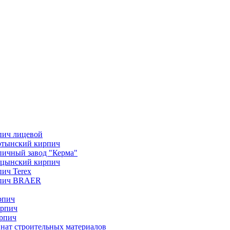
пич лицевой
отынский кирпич
ичный завод "Керма"
ицынский кирпич
ич Terex
пич BRAER
рпич
ирпич
рпич
нат строительных материалов