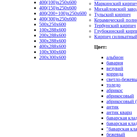
400(100)x250x600
Маркинский кирпи
400(150)x250x600
Михайловский заво
400(200+100)x250x600
Тульский кирпич
400(300)x250x600
Керамический полн
500x250x600
Тербунский кирпич
100x288x600
Глубокинский кирп
200x288x600
Кирпич силикатны
300x288x600
400x288x600
Цвет:
100х300х600
200х300х600
альбион
бавария
везувий
коррида
светло-бежев
толедо
абрикос
абрикосовый
абрикосовый (
антик
антик кварц
баварская кла
баварская кла
"баварская кл
бежевый