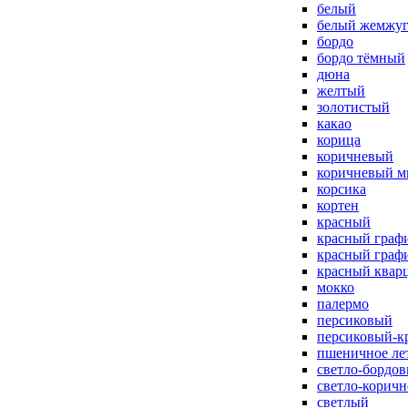
белый
белый жемжу
бордо
бордо тёмный
дюна
желтый
золотистый
какао
корица
коричневый
коричневый м
корсика
кортен
красный
красный граф
красный граф
красный квар
мокко
палермо
персиковый
персиковый-к
пшеничное ле
светло-бордо
светло-корич
светлый