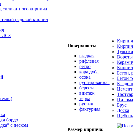
ч
д силикатного кирпича
отелый рядовой кирпич
ич
й ЛСЗ
Кирпич
Поверхность:
Кирпич
Тульск
гладкая
Вороты
рифленая
Керами
ретро
Кирпич
кора дуба
Бетон, 
ый
осока
Бетон 
рустированная
Кладоч
береста
Цемент
винтаж
Тротуар
темн.)
терра
Пилома
рустик
Брус
фактурная
Доска
дка
Щебень
дка бордо
адка" с песком
Размер кирпича: