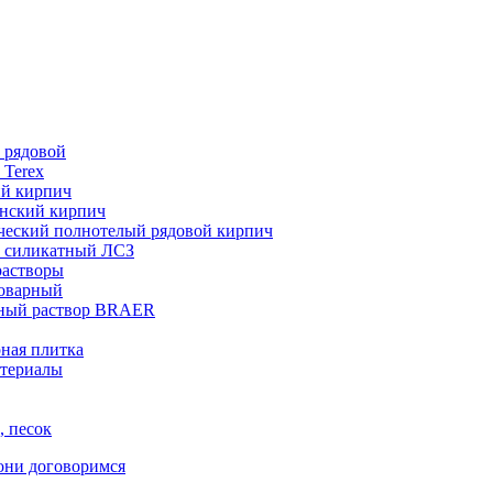
 рядовой
 Terex
ий кирпич
нский кирпич
ческий полнотелый рядовой кирпич
 силикатный ЛСЗ
растворы
товарный
ный раствор BRAER
ная плитка
териалы
, песок