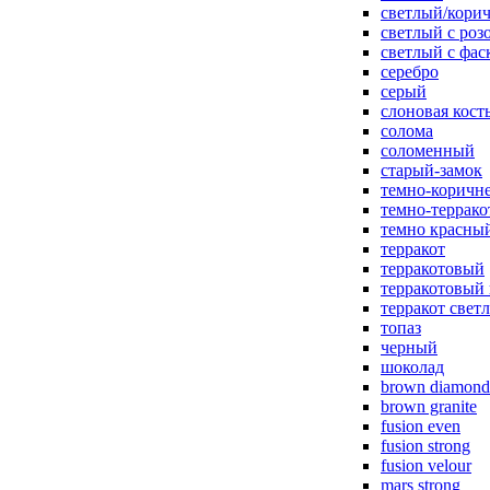
светлый/корич
светлый с роз
светлый с фас
серебро
серый
слоновая кост
солома
соломенный
старый-замок
темно-коричн
темно-террак
темно красны
терракот
терракотовый
терракотовый
терракот свет
топаз
черный
шоколад
brown diamond
brown granite
fusion even
fusion strong
fusion velour
mars strong