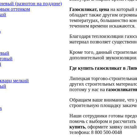
невый (разнотон на поддоне)
овым оттенком
Газосиликат, цена
на который 
кой
обладает также другим огромн
температурах, большинство кон
течением времени искажаются. 
ь
Благодаря теплоизоляции газос
материал позволяет существенн
Кроме того, данный строительн
евый
дополнительной звукоизоляции
отовый
й
Где купить газосиликат в Лип
Липецкая торгово-строительная
 кварц мелкий
других строительных материало
лый
поэтому у нас на
газосиликатн
Обращаем ваше внимание, что 
строительную площадку заказчи
s
Наши сотрудники готовы предо
помочь с выбором и рассчитать
купить
, оформите заявку онлай
телефона:
8 800 500-0048