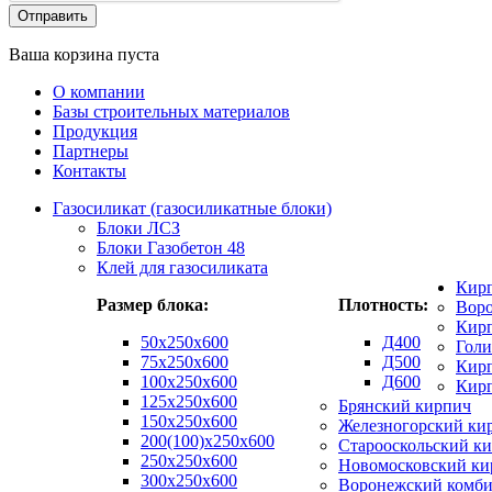
Ваша корзина пуста
О компании
Базы строительных материалов
Продукция
Партнеры
Контакты
Газосиликат (газосиликатные блоки)
Блоки ЛСЗ
Блоки Газобетон 48
Клей для газосиликата
Кир
Размер блока:
Плотность:
Вор
Кирп
50х250х600
Д400
Гол
75x250x600
Д500
Кирп
100x250x600
Д600
Кир
125x250x600
Брянский кирпич
150x250x600
Железногорский ки
200(100)x250x600
Старооскольский к
250x250x600
Новомосковский ки
300x250x600
Воронежский комби