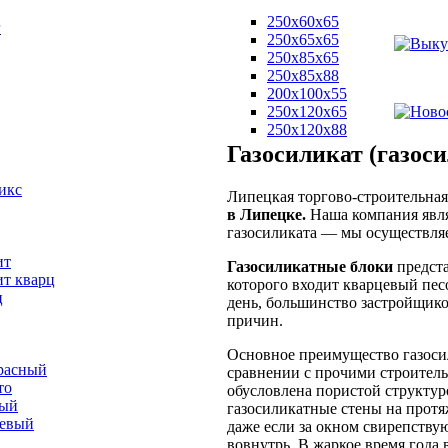
250х60х65
г
250х65х65
250х85х65
250х85х88
200х100х55
250х120х65
250х120х88
Газосиликат (газос
икс
Липецкая торгово-строительна
в Липецке.
Наша компания явл
газосиликата — мы осуществляе
ит
Газосиликатные блоки
предст
ит кварц
которого входит кварцевый пес
ц
день, большинство застройщико
причин.
Основное преимущество газоси
расный
сравнении с прочими строитель
то
обусловлена пористой структуро
вый
газосиликатные стены на прот
невый
даже если за окном свирепству
вовнутрь. В жаркое время года 