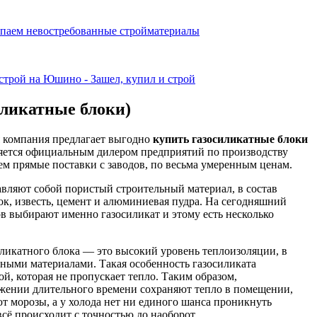
иликатные блоки)
я компания предлагает выгодно
купить газосиликатные блоки
яется официальным дилером предприятий по производству
м прямые поставки с заводов, по весьма умеренным ценам.
авляют собой пористый строительный материал, в состав
ок, известь, цемент и алюминиевая пудра. На сегодняшний
в выбирают именно газосиликат и этому есть несколько
ликатного блока — это высокий уровень теплоизоляции, в
ными материалами. Такая особенность газосиликата
й, которая не пропускает тепло. Таким образом,
яжении длительного времени сохраняют тепло в помещении,
ют морозы, а у холода нет ни единого шанса проникнуть
всё происходит с точностью до наоборот.