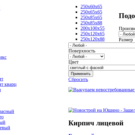
250х60х65
г
250х65х65
Подо
250х85х65
250х85х88
200х100х55
Произв
250х120х65
250х120х88
Размер
Поверхность
икс
Цвет
ит
Сбросить
ит кварц
ц
расный
то
Кирпич лицевой
вый
невый