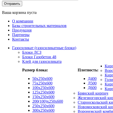
Ваша корзина пуста
О компании
Базы строительных материалов
Продукция
Партнеры
Контакты
Газосиликат (газосиликатные блоки)
Блоки ЛСЗ
Блоки Газобетон 48
Клей для газосиликата
Кир
Размер блока:
Плотность:
Вор
Кирп
50х250х600
Д400
Гол
75x250x600
Д500
Кирп
100x250x600
Д600
Кир
125x250x600
Брянский кирпич
150x250x600
Железногорский ки
200(100)x250x600
Старооскольский к
250x250x600
Новомосковский ки
300x250x600
Воронежский комби