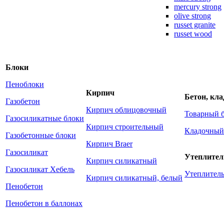
mercury strong
olive strong
russet granite
russet wood
Блоки
Пеноблоки
Кирпич
Бетон, кл
Газобетон
Кирпич облицовочный
Товарный 
Газосиликатные блоки
Кирпич строительный
Кладочный
Газобетонные блоки
Кирпич Braer
Газосиликат
Утеплител
Кирпич силикатный
Газосиликат Хебель
Утеплите
Кирпич силикатный, белый
Пенобетон
Пенобетон в баллонах