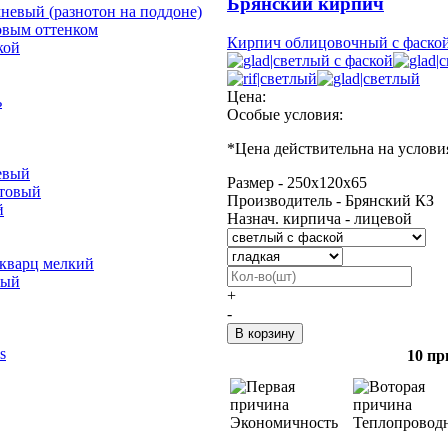
Брянский кирпич
невый (разнотон на поддоне)
овым оттенком
Кирпич облицовочный с фаской
кой
Цена:
ь
Особые условия:
*
Цена действительна на услови
евый
Размер - 250х120х65
отовый
Производитель - Брянский КЗ
й
Назнач. кирпича - лицевой
 кварц мелкий
лый
+
-
s
10 пр
Экономичность
Теплопровод