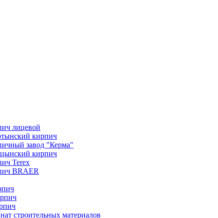
пич лицевой
отынский кирпич
ичный завод "Керма"
ицынский кирпич
ич Terex
пич BRAER
рпич
ирпич
рпич
нат строительных материалов