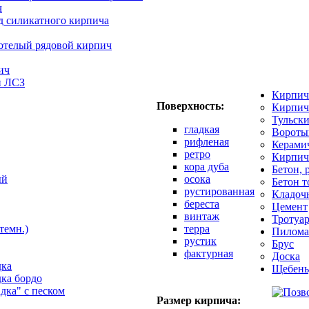
ч
д силикатного кирпича
отелый рядовой кирпич
ич
й ЛСЗ
Кирпич
Поверхность:
Кирпич
Тульск
гладкая
Вороты
рифленая
Керами
ретро
Кирпич
кора дуба
Бетон, 
ый
осока
Бетон 
рустированная
Кладоч
береста
Цемент
винтаж
Тротуар
темн.)
терра
Пилома
рустик
Брус
фактурная
Доска
дка
Щебень
дка бордо
адка" с песком
Размер кирпича: