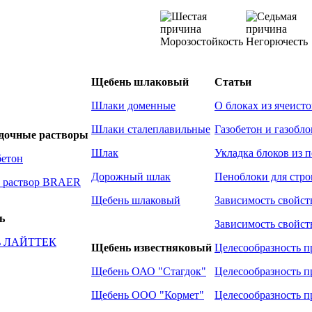
Морозостойкость
Негорючесть
Щебень шлаковый
Статьи
Шлаки доменные
О блоках из ячеисто
Шлаки сталеплавильные
Газобетон и газобло
адочные растворы
Шлак
Укладка блоков из 
бетон
Дорожный шлак
Пеноблоки для стро
 раствор BRAER
Щебень шлаковый
Зависимость свойст
ь
Зависимость свойст
ль ЛАЙТТЕК
Щебень известняковый
Целесообразность п
Щебень ОАО "Стагдок"
Целесообразность п
Щебень ООО "Кормет"
Целесообразность п