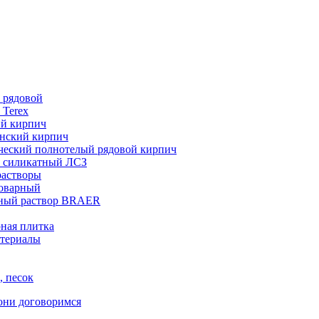
 рядовой
 Terex
ий кирпич
нский кирпич
ческий полнотелый рядовой кирпич
 силикатный ЛСЗ
растворы
товарный
ный раствор BRAER
ная плитка
териалы
, песок