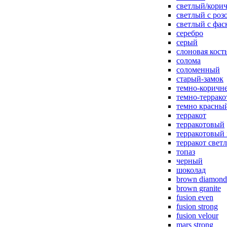
светлый/корич
светлый с роз
светлый с фас
серебро
серый
слоновая кост
солома
соломенный
старый-замок
темно-коричн
темно-террак
темно красны
терракот
терракотовый
терракотовый
терракот свет
топаз
черный
шоколад
brown diamond
brown granite
fusion even
fusion strong
fusion velour
mars strong