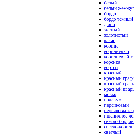
белый
белый жемжу
бордо
бордо тёмный
дюна
желтый
золотистый
какао
корица
коричневый
коричневый м
корсика
кортен
красный
красный граф
красный граф
красный квар
мокко
палермо
персиковый
персиковый-к
пшеничное ле
светло-бордо
светло-корич
светлый