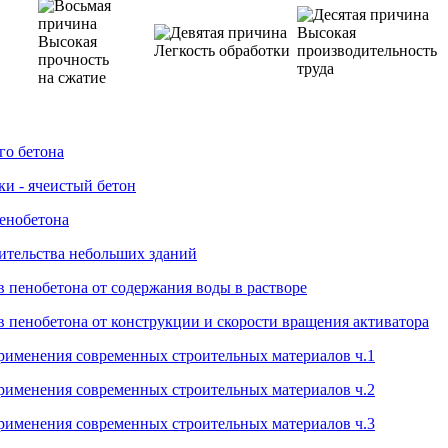
Высокая
Высокая
Легкость обработки
производительность
прочность
труда
на сжатие
го бетона
ки - ячеистый бетон
пенобетона
ительства небольших зданий
в пенобетона от содержания воды в растворе
в пенобетона от конструкции и скорости вращения активатора
рименения современных строительных материалов ч.1
рименения современных строительных материалов ч.2
рименения современных строительных материалов ч.3