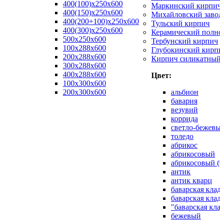
400(100)x250x600
Маркинский кирпи
400(150)x250x600
Михайловский заво
400(200+100)x250x600
Тульский кирпич
400(300)x250x600
Керамический полн
500x250x600
Тербунский кирпич
100x288x600
Глубокинский кирп
200x288x600
Кирпич силикатны
300x288x600
400x288x600
Цвет:
100х300х600
200х300х600
альбион
бавария
везувий
коррида
светло-бежев
толедо
абрикос
абрикосовый
абрикосовый (
антик
антик кварц
баварская кла
баварская кла
"баварская кл
бежевый