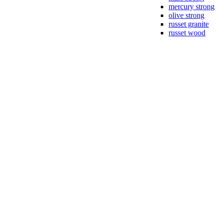
mercury strong
olive strong
russet granite
russet wood