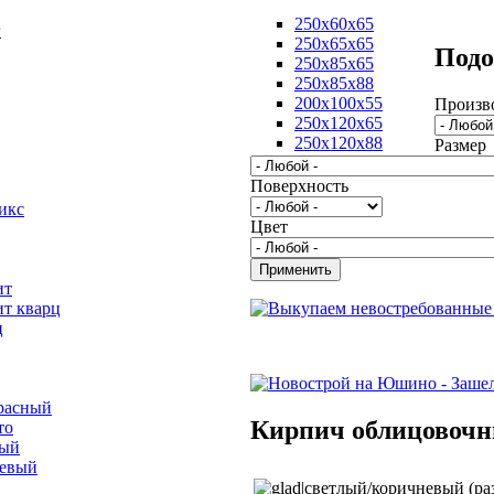
250х60х65
г
250х65х65
Подо
250х85х65
250х85х88
200х100х55
Произв
250х120х65
250х120х88
Размер
Поверхность
икс
Цвет
ит
ит кварц
ц
расный
Кирпич облицовоч
то
вый
невый