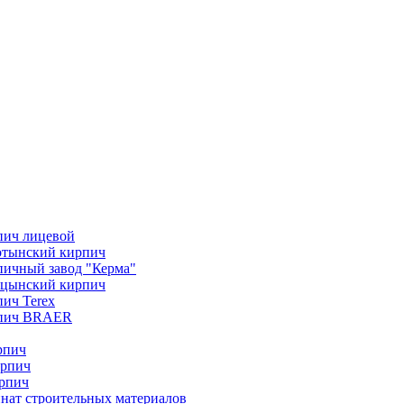
пич лицевой
отынский кирпич
ичный завод "Керма"
ицынский кирпич
ич Terex
пич BRAER
рпич
ирпич
рпич
нат строительных материалов