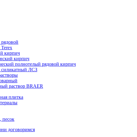
 рядовой
 Terex
ий кирпич
нский кирпич
ческий полнотелый рядовой кирпич
 силикатный ЛСЗ
растворы
товарный
ный раствор BRAER
ная плитка
териалы
, песок