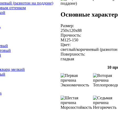
невый (разнотон на поддоне)
овым оттенком
кой
Основные характер
Размер:
ь
250х120х88
Прочность:
М125-150
Цвет:
евый
светлый/коричневый (разнотон
отовый
Поверхность:
й
гладкая
10 пр
 кварц мелкий
лый
Экономичность
Теплопровод
s
Морозостойкость
Негорючесть