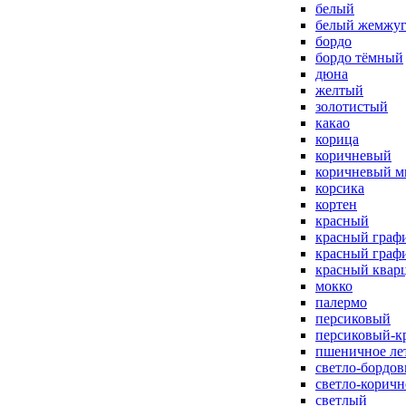
белый
белый жемжу
бордо
бордо тёмный
дюна
желтый
золотистый
какао
корица
коричневый
коричневый м
корсика
кортен
красный
красный граф
красный граф
красный квар
мокко
палермо
персиковый
персиковый-к
пшеничное ле
светло-бордо
светло-корич
светлый