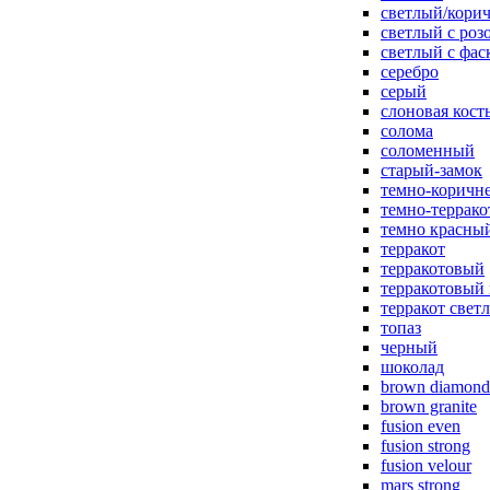
светлый/корич
светлый с роз
светлый с фас
серебро
серый
слоновая кост
солома
соломенный
старый-замок
темно-коричн
темно-террак
темно красны
терракот
терракотовый
терракотовый
терракот свет
топаз
черный
шоколад
brown diamond
brown granite
fusion even
fusion strong
fusion velour
mars strong