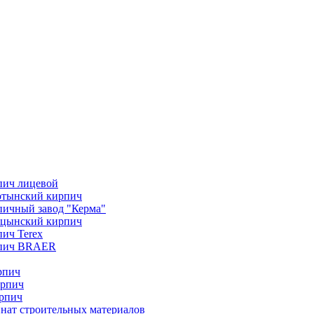
пич лицевой
отынский кирпич
ичный завод "Керма"
ицынский кирпич
ич Terex
пич BRAER
рпич
ирпич
рпич
нат строительных материалов