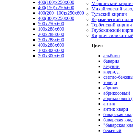
400(100)x250x600
Маркинский кирпи
400(150)x250x600
Михайловский заво
400(200+100)x250x600
Тульский кирпич
400(300)x250x600
Керамический полн
500x250x600
Тербунский кирпич
100x288x600
Глубокинский кирп
200x288x600
Кирпич силикатны
300x288x600
400x288x600
Цвет:
100х300х600
200х300х600
альбион
бавария
везувий
коррида
светло-бежев
толедо
абрикос
абрикосовый
абрикосовый (
антик
антик кварц
баварская кла
баварская кла
"баварская кл
бежевый