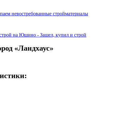
род «Ландхаус»
истики: