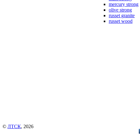
mercury strong
olive strong
russet granite
russet wood
©
ЛТСК
, 2026