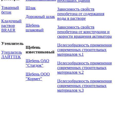
небольших зданий
й
Товарный
Шлак
Зависимость свойств
бетон
пенобетона от содержания
Дорожный шлак
воды в растворе
Кладочный
Щебень
раствор
Зависимость свойств
шлаковый
BRAER
пенобетона от конструкции и
скорости вращения активатора
Утеплитель
Целесообразность применения
Щебень
современных строительных
известняковый
Утеплитель
материалов ч.1
ЛАЙТТЕК
Щебень ОАО
Целесообразность применения
"Стагдок"
современных строительных
материалов ч.2
Щебень ООО
"Кормет"
Целесообразность применения
современных строительных
материалов ч.3