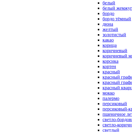
белый
белый жемжу
бордо
бордо тёмный
дюна
желтый
золотистый
какао
корица
коричневый
коричневый м
корсика
кортен
красный
красный граф
красный граф
красный квар
мокко
палермо
персиковый
персиковый-к
пшеничное ле
светло-бордо
светло-корич
светлый