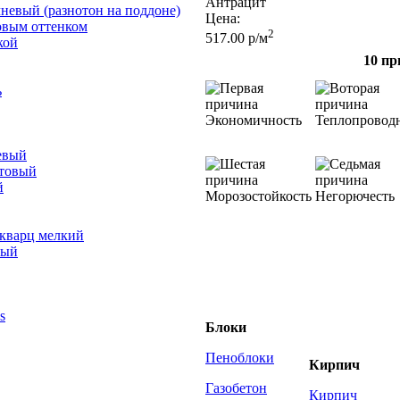
Антрацит
невый (разнотон на поддоне)
Цена:
овым оттенком
2
517.00 р/м
кой
10 пр
ь
Экономичность
Теплопровод
евый
отовый
й
Морозостойкость
Негорючесть
 кварц мелкий
лый
s
Блоки
Пеноблоки
Кирпич
Газобетон
Кирпич