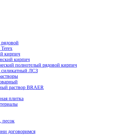
 рядовой
 Terex
ий кирпич
нский кирпич
ческий полнотелый рядовой кирпич
 силикатный ЛСЗ
растворы
товарный
ный раствор BRAER
ная плитка
териалы
, песок