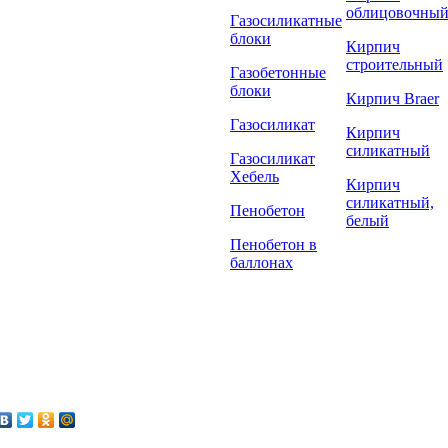
облицовочны
Газосиликатные
блоки
Кирпич
строительный
Газобетонные
блоки
Кирпич Braer
Газосиликат
Кирпич
силикатный
Газосиликат
Хебель
Кирпич
силикатный,
Пенобетон
белый
Пенобетон в
баллонах