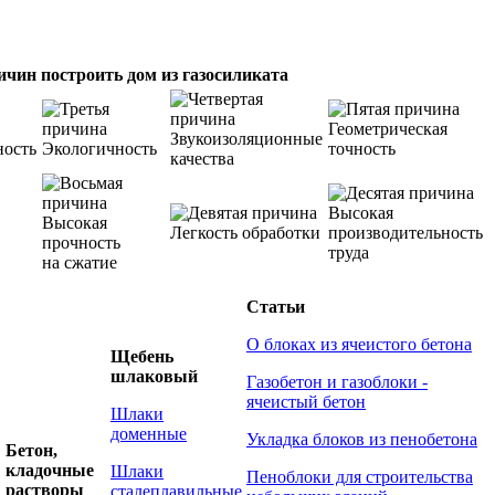
ичин построить дом из газосиликата
Геометрическая
Звукоизоляционные
ность
Экологичность
точность
качества
Высокая
Высокая
Легкость обработки
производительность
прочность
труда
на сжатие
Статьи
О блоках из ячеистого бетона
Щебень
шлаковый
Газобетон и газоблоки -
ячеистый бетон
Шлаки
доменные
Укладка блоков из пенобетона
Бетон,
кладочные
Шлаки
Пеноблоки для строительства
растворы
сталеплавильные