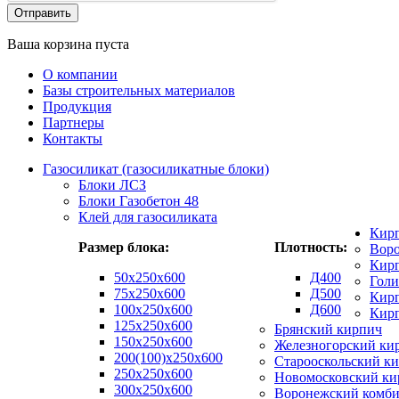
Ваша корзина пуста
О компании
Базы строительных материалов
Продукция
Партнеры
Контакты
Газосиликат (газосиликатные блоки)
Блоки ЛСЗ
Блоки Газобетон 48
Клей для газосиликата
Кир
Размер блока:
Плотность:
Вор
Кирп
50х250х600
Д400
Гол
75x250x600
Д500
Кирп
100x250x600
Д600
Кир
125x250x600
Брянский кирпич
150x250x600
Железногорский ки
200(100)x250x600
Старооскольский к
250x250x600
Новомосковский ки
300x250x600
Воронежский комби