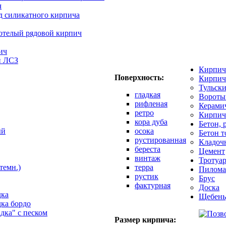
ч
д силикатного кирпича
отелый рядовой кирпич
ич
й ЛСЗ
Кирпич
Поверхность:
Кирпич
Тульск
гладкая
Вороты
рифленая
Керами
ретро
Кирпич
кора дуба
Бетон, 
ый
осока
Бетон 
рустированная
Кладоч
береста
Цемент
винтаж
Тротуар
темн.)
терра
Пилома
рустик
Брус
фактурная
Доска
дка
Щебень
дка бордо
адка" с песком
Размер кирпича: