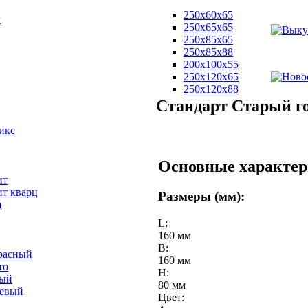
250х60х65
г
250х65х65
250х85х65
250х85х88
200х100х55
250х120х65
250х120х88
Стандарт Старый го
икс
Основные характер
ит
ит кварц
Размеры (мм):
ц
L:
160 мм
B:
расный
160 мм
то
H:
вый
80 мм
невый
Цвет: