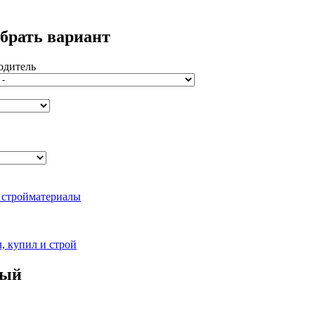
брать вариант
одитель
ный