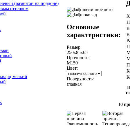
Д
невый (разнотон на поддоне)
овым оттенком
кой
Х
Н
Основные
В
ь
характеристики:
В
Р
П
Размер:
евый
250х85х65
М
отовый
Прочность:
М
й
М150
П
Цвет:
К
 кварц мелкий
К
Поверхность:
лый
гладкая
Ц
с
s
10 пр
Экономичность
Теплопровод