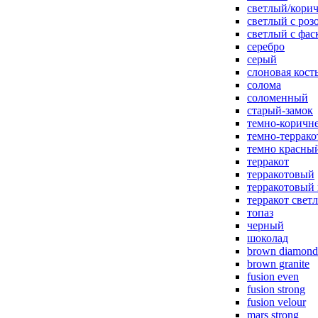
светлый/корич
светлый с роз
светлый с фас
серебро
серый
слоновая кост
солома
соломенный
старый-замок
темно-коричн
темно-террак
темно красны
терракот
терракотовый
терракотовый
терракот свет
топаз
черный
шоколад
brown diamond
brown granite
fusion even
fusion strong
fusion velour
mars strong