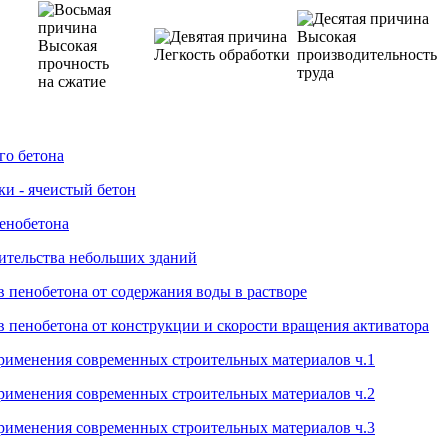
Высокая
Высокая
Легкость обработки
производительность
прочность
труда
на сжатие
го бетона
ки - ячеистый бетон
пенобетона
ительства небольших зданий
в пенобетона от содержания воды в растворе
в пенобетона от конструкции и скорости вращения активатора
рименения современных строительных материалов ч.1
рименения современных строительных материалов ч.2
рименения современных строительных материалов ч.3