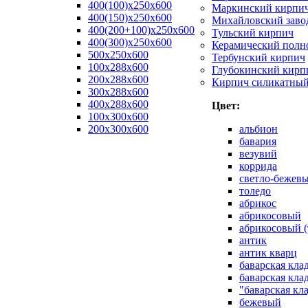
400(100)x250x600
Маркинский кирпи
400(150)x250x600
Михайловский заво
400(200+100)x250x600
Тульский кирпич
400(300)x250x600
Керамический полн
500x250x600
Тербунский кирпич
100x288x600
Глубокинский кирп
200x288x600
Кирпич силикатны
300x288x600
400x288x600
Цвет:
100х300х600
200х300х600
альбион
бавария
везувий
коррида
светло-бежев
толедо
абрикос
абрикосовый
абрикосовый (
антик
антик кварц
баварская кла
баварская кла
"баварская кл
бежевый