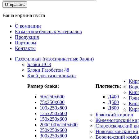
Ваша корзина пуста
О компании
Базы строительных материалов
Продукция
Партнеры
Контакты
Газосиликат (газосиликатные блоки)
Блоки ЛСЗ
Блоки Газобетон 48
Клей для газосиликата
Кир
Размер блока:
Плотность:
Вор
Кирп
50х250х600
Д400
Гол
75x250x600
Д500
Кирп
100x250x600
Д600
Кир
125x250x600
Брянский кирпич
150x250x600
Железногорский ки
200(100)x250x600
Старооскольский к
250x250x600
Новомосковский ки
300x250x600
Воронежский комби