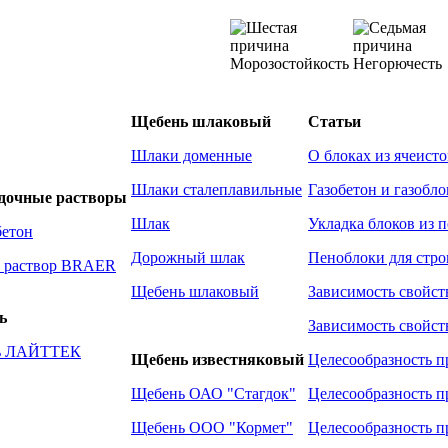
Морозостойкость
Негорючесть
Щебень шлаковый
Статьи
Шлаки доменные
О блоках из ячеисто
Шлаки сталеплавильные
Газобетон и газобло
адочные растворы
Шлак
Укладка блоков из 
бетон
Дорожный шлак
Пеноблоки для стро
 раствор BRAER
Щебень шлаковый
Зависимость свойст
ь
Зависимость свойст
ль ЛАЙТТЕК
Щебень известняковый
Целесообразность п
Щебень ОАО "Стагдок"
Целесообразность п
Щебень ООО "Кормет"
Целесообразность п