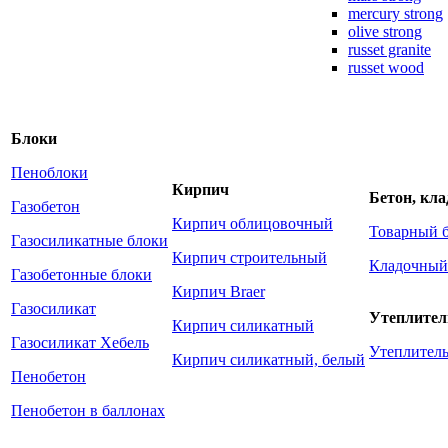
mercury strong
olive strong
russet granite
russet wood
Блоки
Пеноблоки
Кирпич
Бетон, кл
Газобетон
Кирпич облицовочный
Товарный 
Газосиликатные блоки
Кирпич строительный
Кладочный
Газобетонные блоки
Кирпич Braer
Газосиликат
Утеплител
Кирпич силикатный
Газосиликат Хебель
Утеплите
Кирпич силикатный, белый
Пенобетон
Пенобетон в баллонах