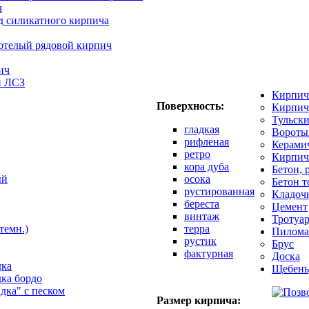
ч
д силикатного кирпича
отелый рядовой кирпич
ич
й ЛСЗ
Кирпич
Поверхность:
Кирпич
Тульск
гладкая
Вороты
рифленая
Керами
ретро
Кирпич
кора дуба
Бетон, 
ый
осока
Бетон 
рустированная
Кладоч
береста
Цемент
винтаж
Тротуар
темн.)
терра
Пилома
рустик
Брус
фактурная
Доска
дка
Щебень
дка бордо
адка" с песком
Размер кирпича: