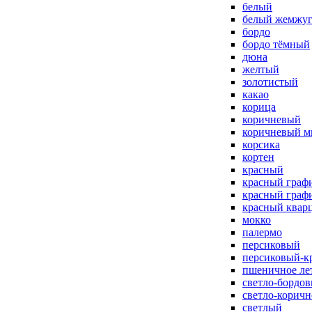
белый
белый жемжу
бордо
бордо тёмный
дюна
желтый
золотистый
какао
корица
коричневый
коричневый м
корсика
кортен
красный
красный граф
красный граф
красный квар
мокко
палермо
персиковый
персиковый-к
пшеничное ле
светло-бордо
светло-корич
светлый