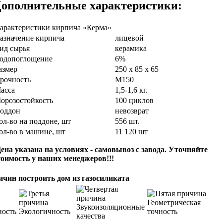
ополнительные характеристики:
арактеристики кирпича «Керма»
азначение кирпича
лицевой
ид сырья
керамика
одопоглощение
6%
азмер
250 х 85 х 65
рочность
М150
асса
1,5-1,6 кг.
орозостойкость
100 циклов
оддон
невозврат
ол-во на поддоне, шт
556 шт.
ол-во в машине, шт
11 120 шт
ена указана на условиях - самовывоз с завода. Уточняйте
тоимость у наших менеджеров!!!
ичин построить дом из газосиликата
Геометрическая
Звукоизоляционные
ность
Экологичность
точность
качества