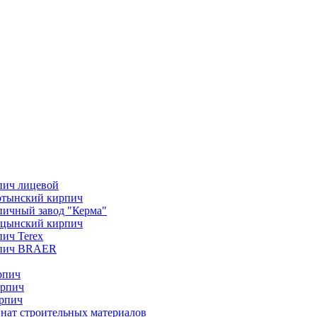
пич лицевой
отынский кирпич
ичный завод "Керма"
ицынский кирпич
ич Terex
пич BRAER
рпич
ирпич
рпич
нат строительных материалов