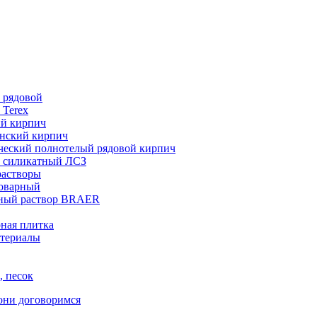
 рядовой
 Terex
ий кирпич
нский кирпич
ческий полнотелый рядовой кирпич
 силикатный ЛСЗ
растворы
товарный
ный раствор BRAER
ная плитка
териалы
, песок