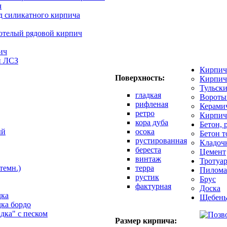
ч
д силикатного кирпича
отелый рядовой кирпич
ич
й ЛСЗ
Кирпич
Поверхность:
Кирпич
Тульск
гладкая
Вороты
рифленая
Керами
ретро
Кирпич
кора дуба
Бетон, 
ый
осока
Бетон 
рустированная
Кладоч
береста
Цемент
винтаж
Тротуар
темн.)
терра
Пилома
рустик
Брус
фактурная
Доска
дка
Щебень
дка бордо
адка" с песком
Размер кирпича: