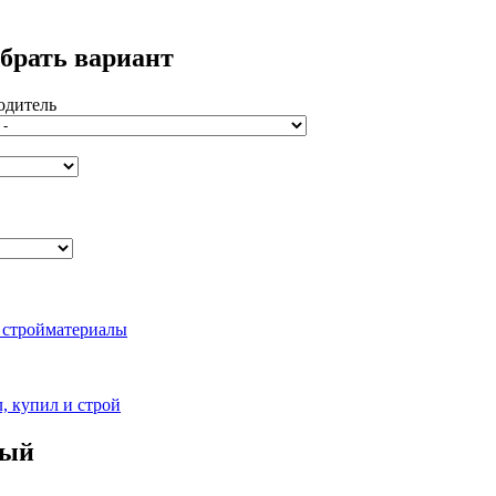
брать вариант
одитель
ный