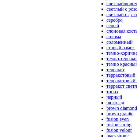
светлый/корич
светлый с роз
светлый с фас
серебро
серый
слоновая кост
солома
соломенный
старый-замок
темно-коричн
темно-террак
темно красны
терракот
терракотовый
терракотовый
терракот свет
топаз
черный
шоколад
brown diamond
brown granite
fusion even
fusion strong
fusion velour
mars strong