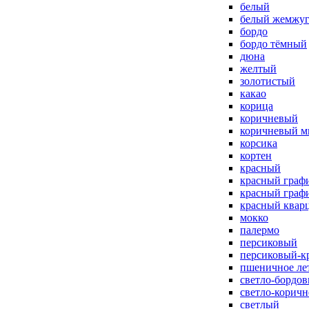
белый
белый жемжу
бордо
бордо тёмный
дюна
желтый
золотистый
какао
корица
коричневый
коричневый м
корсика
кортен
красный
красный граф
красный граф
красный квар
мокко
палермо
персиковый
персиковый-к
пшеничное ле
светло-бордо
светло-корич
светлый