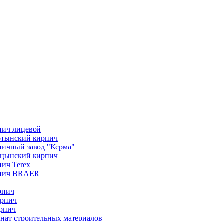
пич лицевой
отынский кирпич
ичный завод "Керма"
ицынский кирпич
ич Terex
пич BRAER
рпич
ирпич
рпич
нат строительных материалов