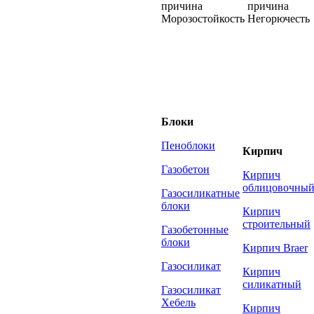
Морозостойкость
Негорючесть
Блоки
Пеноблоки
Кирпич
Газобетон
Кирпич
облицовочны
Газосиликатные
блоки
Кирпич
строительный
Газобетонные
блоки
Кирпич Braer
Газосиликат
Кирпич
силикатный
Газосиликат
Хебель
Кирпич