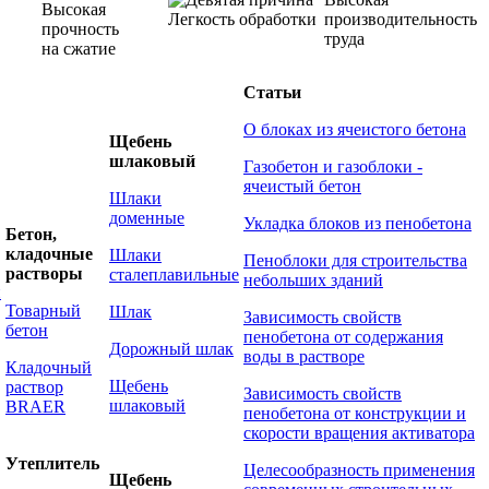
Высокая
Легкость обработки
производительность
прочность
труда
на сжатие
Статьи
О блоках из ячеистого бетона
Щебень
шлаковый
Газобетон и газоблоки -
ячеистый бетон
Шлаки
доменные
Укладка блоков из пенобетона
Бетон,
кладочные
Шлаки
Пеноблоки для строительства
растворы
сталеплавильные
небольших зданий
й
Товарный
Шлак
Зависимость свойств
бетон
пенобетона от содержания
Дорожный шлак
воды в растворе
Кладочный
Щебень
раствор
Зависимость свойств
шлаковый
BRAER
пенобетона от конструкции и
скорости вращения активатора
Утеплитель
Целесообразность применения
Щебень