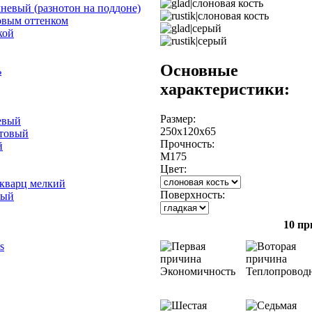
невый (разнотон на поддоне)
овым оттенком
кой
Основные
ь
характеристики:
Размер:
евый
250х120х65
отовый
Прочность:
й
М175
Цвет:
 кварц мелкий
Поверхность:
лый
10 пр
s
Экономичность
Теплопровод