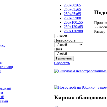
250х60х65
г
250х65х65
Подо
250х85х65
250х85х88
200х100х55
Произв
250х120х65
250х120х88
Размер
Поверхность
икс
Цвет
ит
Сбросить
ит кварц
ц
расный
то
Кирпич облицовоч
вый
невый