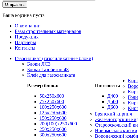
Ваша корзина пуста
О компании
Базы строительных материалов
Продукция
Партнеры
Контакты
Газосиликат (газосиликатные блоки)
Блоки ЛСЗ
Блоки Газобетон 48
Клей для газосиликата
Кир
Размер блока:
Плотность:
Вор
Кирп
50х250х600
Д400
Гол
75x250x600
Д500
Кирп
100x250x600
Д600
Кир
125x250x600
Брянский кирпич
150x250x600
Железногорский ки
200(100)x250x600
Старооскольский к
250x250x600
Новомосковский ки
300x250x600
Воронежский комби