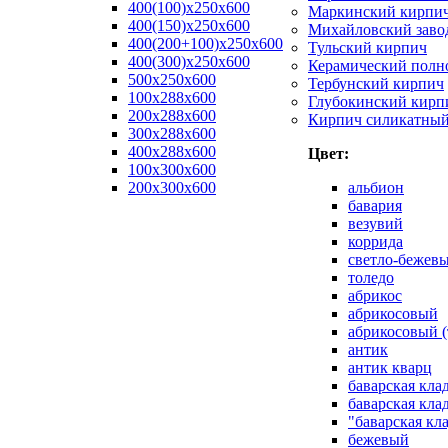
400(100)x250x600
Маркинский кирпи
400(150)x250x600
Михайловский заво
400(200+100)x250x600
Тульский кирпич
400(300)x250x600
Керамический полн
500x250x600
Тербунский кирпич
100x288x600
Глубокинский кирп
200x288x600
Кирпич силикатны
300x288x600
400x288x600
Цвет:
100х300х600
200х300х600
альбион
бавария
везувий
коррида
светло-бежев
толедо
абрикос
абрикосовый
абрикосовый (
антик
антик кварц
баварская кла
баварская кла
"баварская кл
бежевый