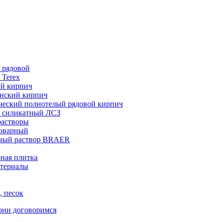
 рядовой
 Terex
ий кирпич
нский кирпич
ческий полнотелый рядовой кирпич
 силикатный ЛСЗ
растворы
товарный
ный раствор BRAER
ная плитка
териалы
, песок