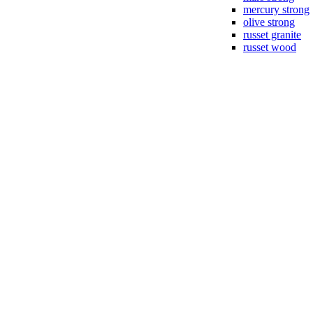
mercury strong
olive strong
russet granite
russet wood